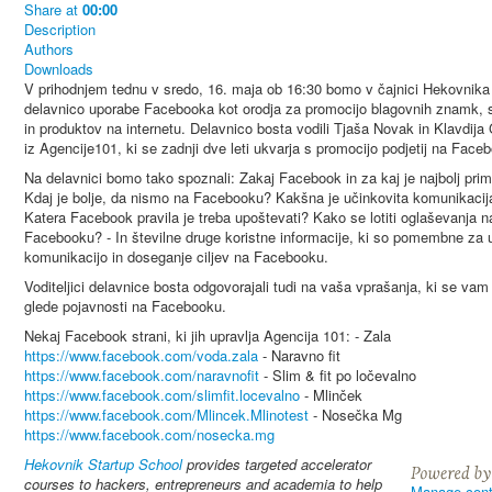
Share
at
00:00
Description
Authors
Downloads
V prihodnjem tednu v sredo, 16. maja ob 16:30 bomo v čajnici Hekovnika p
delavnico uporabe Facebooka kot orodja za promocijo blagovnih znamk, s
in produktov na internetu. Delavnico bosta vodili Tjaša Novak in Klavdija
iz Agencije101, ki se zadnji dve leti ukvarja s promocijo podjetij na Face
Na delavnici bomo tako spoznali: Zakaj Facebook in za kaj je najbolj pri
Kdaj je bolje, da nismo na Facebooku? Kakšna je učinkovita komunikacij
Katera Facebook pravila je treba upoštevati? Kako se lotiti oglaševanja n
Facebooku? - In številne druge koristne informacije, ki so pomembne za
komunikacijo in doseganje ciljev na Facebooku.
Voditeljici delavnice bosta odgovorajali tudi na vaša vprašanja, ki se vam
glede pojavnosti na Facebooku.
Nekaj Facebook strani, ki jih upravlja Agencija 101: - Zala
https://www.facebook.com/voda.zala
- Naravno fit
https://www.facebook.com/naravnofit
- Slim & fit po ločevalno
https://www.facebook.com/slimfit.locevalno
- Mlinček
https://www.facebook.com/Mlincek.Mlinotest
- Nosečka Mg
https://www.facebook.com/nosecka.mg
Hekovnik Startup School
provides targeted accelerator
courses to hackers, entrepreneurs and academia to help
Manage cont