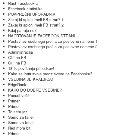
Rast Facebook-a
Facebook statistika
POVPREČNI UPORABNIK
Zakaj bi sploh imeli FB stran? 1
Zakaj bi sploh imeli FB stran? 2
Kdaj pa raje ne?
NAČRTOVANJE FACEBOOK STRANI
Postavitev osebnega profila za poslovne namene 1
Postavitev osebnega profila za poslovne namene 2
Administracija
Cilji na FB
Cilji na FB
18 % povišanje prihodkov!
Kako se lotiti svoje predstavitve na Facebooku?
VSEBINA JE KRALJICA!
EdgeRank
KAKO DO DOBRE VSEBINE?
Ponudi več!
Primer
Primer
To sem jaz.
Samo za fane!
Samo za fane!
Red mora biti
Primer