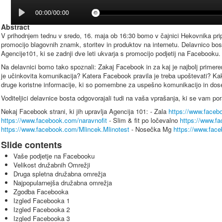
00:00/00:00
Abstract
V prihodnjem tednu v sredo, 16. maja ob 16:30 bomo v čajnici Hekovnika pri
promocijo blagovnih znamk, storitev in produktov na internetu. Delavnico bos
Agencije101, ki se zadnji dve leti ukvarja s promocijo podjetij na Facebooku.
Na delavnici bomo tako spoznali: Zakaj Facebook in za kaj je najbolj prime
je učinkovita komunikacija? Katera Facebook pravila je treba upoštevati? Kak
druge koristne informacije, ki so pomembne za uspešno komunikacijo in dos
Voditeljici delavnice bosta odgovorajali tudi na vaša vprašanja, ki se vam po
Nekaj Facebook strani, ki jih upravlja Agencija 101: - Zala
https://www.faceb
https://www.facebook.com/naravnofit
- Slim & fit po ločevalno
https://www.fa
https://www.facebook.com/Mlincek.Mlinotest
- Nosečka Mg
https://www.fac
Slide contents
Vaše podjetje na Facebooku
Velikost družabnih Omrežji
Druga spletna družabna omrežja
Najpopularnejša družabna omrežja
Zgodba Facebooka
Izgled Facebooka 1
Izgled Facebooka 2
Izgled Facebooka 3