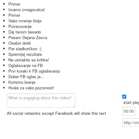
Primer
Imamo zmagovalca!
Primer
Vaše mnenje šteje
Povezovanje
Daj fanom besedo
Pesem Dejana Zavca
Osebni dotik
Par sladkorčkov :)
Spremljaj rezultate
Ne ustrašite se kritike!
Oglaševanje na FB
Prvi koraki k FB oglaševanju
Dober FB oglas je...
Koristno branje
Hvala za vašo pozornost!
start pla
All social networks except Facebook will show this text