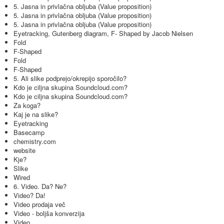
5. Jasna in privlačna obljuba (Value proposition)
5. Jasna in privlačna obljuba (Value proposition)
5. Jasna in privlačna obljuba (Value proposition)
Eyetracking, Gutenberg diagram, F- Shaped by Jacob Nielsen
Fold
F-Shaped
Fold
F-Shaped
5. Ali slike podprejo/okrepijo sporočilo?
Kdo je ciljna skupina Soundcloud.com?
Kdo je ciljna skupina Soundcloud.com?
Za koga?
Kaj je na slike?
Eyetracking
Basecamp
chemistry.com
website
Kje?
Slike
Wired
6. Video. Da? Ne?
Video? Da!
Video prodaja več
Video - boljša konverzija
Video