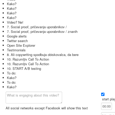
Kako?
Kako?
Kako?
Kako?
Video? Ne!
7. Social proof, pričevanja uporabnikov /
7. Social proof, pričevanja uporabnikov / znanih
Google alerts
Twitter search
Open Site Explorer
Testimonials
8. Ali copywriting spodbuja obiskovalca, da bere
10. Razumljiv Call To Action
10. Razumljiv Call To Action
10. START A/B testing
To do:
Kako?
To do:
Kako?
start pla
All social networks except Facebook will show this text