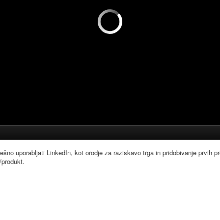
no uporabljati LinkedIn, kot orodje za raziskavo trga in pridobivanje prvih pr
/produkt.