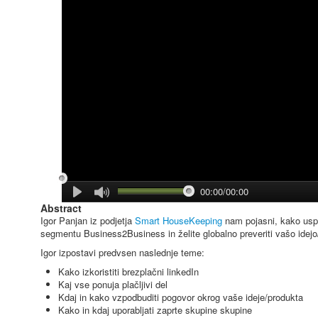
00:00/00:00
Abstract
Igor Panjan iz podjetja
Smart HouseKeeping
nam pojasni, kako uspeš
segmentu Business2Business in želite globalno preveriti vašo idejo
Igor izpostavi predvsen naslednje teme:
Kako izkoristiti brezplačni linkedIn
Kaj vse ponuja plačljivi del
Kdaj in kako vzpodbuditi pogovor okrog vaše ideje/produkta
Kako in kdaj uporabljati zaprte skupine skupine