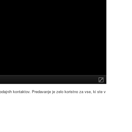
odajnih kontaktov. Predavanje je zelo koristno za vse, ki ste v