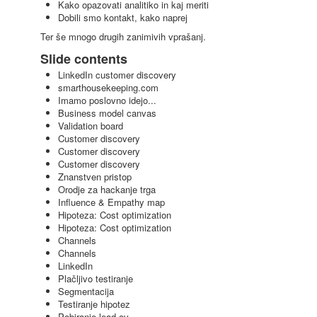
Kako opazovati analitiko in kaj meriti
Dobili smo kontakt, kako naprej
Ter še mnogo drugih zanimivih vprašanj.
Slide contents
LinkedIn customer discovery
smarthousekeeping.com
Imamo poslovno idejo...
Business model canvas
Validation board
Customer discovery
Customer discovery
Customer discovery
Znanstven pristop
Orodje za hackanje trga
Influence & Empathy map
Hipoteza: Cost optimization
Hipoteza: Cost optimization
Channels
Channels
LinkedIn
Plačljivo testiranje
Segmentacija
Testiranje hipotez
Pobiranje lead-ov