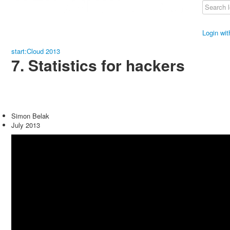
Login wi
start:Cloud 2013
7. Statistics for hackers
Simon Belak
July 2013