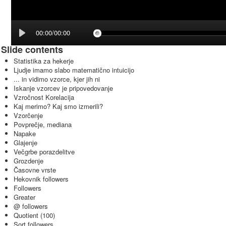
00:00/00:00
Slide contents
Statistika za hekerje
Ljudje imamo slabo matematično intuicijo
... in vidimo vzorce, kjer jih ni
Iskanje vzorcev je pripovedovanje
Vzročnost Korelacija
Kaj merimo? Kaj smo izmerili?
Vzorčenje
Povprečje, mediana
Napake
Glajenje
Večgrbe porazdelitve
Grozdenje
Časovne vrste
Hekovnik followers
Followers
Greater
@ followers
Quotient (100)
Sort followers